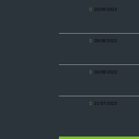
20/09/2023
I CARBOIDRATI, che p
28/08/2023
Gli zuccheri nascosti
03/08/2023
Microbiota, i batteri a
21/07/2023
L’importanza della Sero