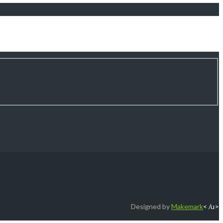
Designed by
Makemark
< /u>