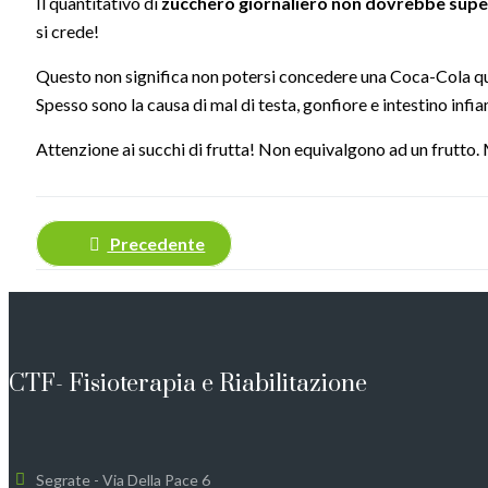
Il quantitativo di
zucchero giornaliero non dovrebbe super
si crede!
Questo non significa non potersi concedere una Coca-Cola quan
Spesso sono la causa di mal di testa, gonfiore e intestino inf
Attenzione ai succhi di frutta! Non equivalgono ad un frutto. M
Precedente
CTF- Fisioterapia e Riabilitazione
Segrate - Via Della Pace 6