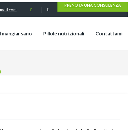
PRENOTA UNA CONSULENZA
gmail.com
el mangiar sano
Pillole nutrizionali
Contattami
i