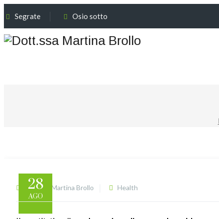
Segrate
Osio sotto
28
Dott.ssa Martina Brollo
Health
AGO