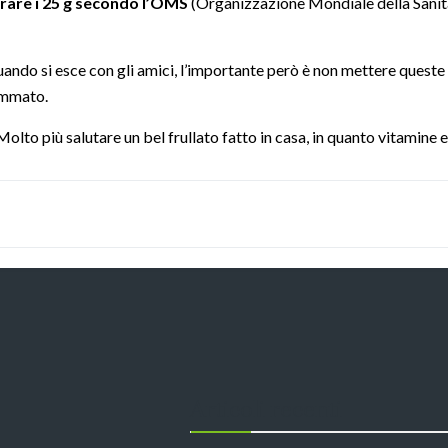
are i 25 g
secondo l’OMS
(Organizzazione Mondiale della Sanità)
do si esce con gli amici, l’importante però è non mettere queste be
iammato.
olto più salutare un bel frullato fatto in casa, in quanto vitamine e
Articoli recenti