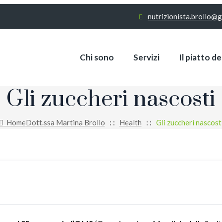
nutrizionista.brollo@
Chi sono
Servizi
Il piatto d
Gli zuccheri nascosti
Home
Dott.ssa Martina Brollo
: :
Health
: :
Gli zuccheri nascost