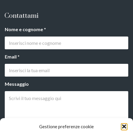
Contattami
Nome e cognome
*
Email
*
Messaggio
Gestione preferenze cookie
p
Ho letto l'
informativa privacy*